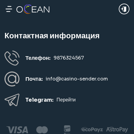
24Ч
Неделя
Месяц
Контактная информация
Телефон:
9876324567
Почта:
info@casino-sender.com
Telegram:
Перейти