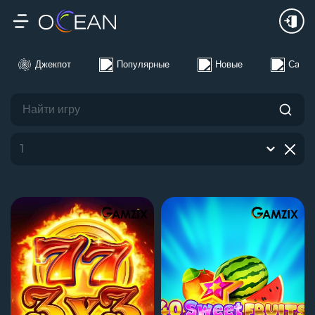
24Ч
Неделя
Месяц
Джекпот
Популярные
Новые
Самые
1