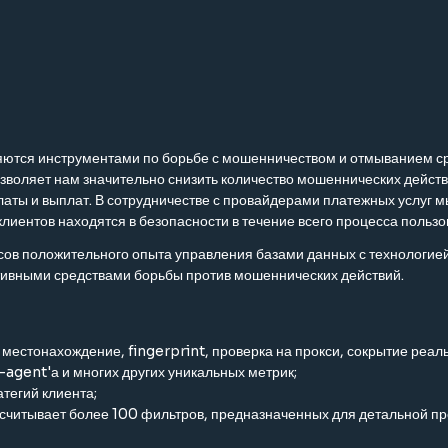
ются инструментами по борьбе с мошенничеством и отмыванием сре
зволяет нам значительно снизить количество мошеннических действ
аты и выплат. В сотрудничестве с провайдерами платежных услуг м
 клиентов находятся в безопасности в течение всего процесса поль
сов положительного опыта управления базами данных с технологией
ивными средствами борьбы против мошеннических действий.
местонахождение, fingerprint, проверка на прокси, сокрытие реал
agent'а и многих других уникальных метрик;
тегий клиента;
итывает более 100 фильтров, предназначенных для детальной про