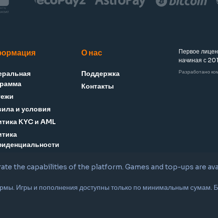
ормация
О нас
Первое лицен
начиная с 201
Разработано ко
еральная
Поддержка
грамма
Контакты
тежи
ила и условия
тика KYC и AML
итика
фиденциальности
ифрод
trate the capabilities of the platform. Games and top-ups are a
тственная игра
ниры
рмы. Игры и пополнения доступны только по минимальным сумам. Б