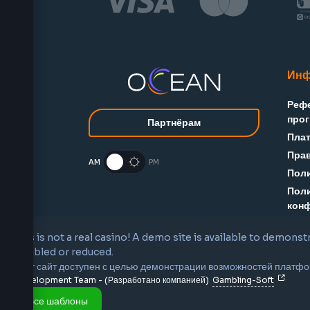
Инф
Реф
про
Партнёрам
Пла
Прав
AM
PM
Поли
Пол
кон
Ант
This is not a real casino! A demo site is available to demons
Отве
disabled or reduced.
Тур
Этот сайт доступен с целью демонстрации возможностей платфо
VIP
Development Team - (Разработано компанией)
Gambling-Soft
Все шаблоны