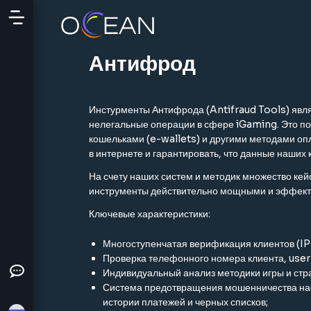
24Ч
Неделя
Месяц
Антифрод
Инстурменты Антифрода (Antifraud Tools) явля
нелегальные операции в сфере iGaming. Это по
кошельками (e-wallets) и другими методами опл
в интернете и гарантировать, что данные наших
На счету наших систем и методик множество кей
инструменты действительно мощными и эффект
Ключевые характеристики:
Многоступенчатая верификация клиентов (IP 
Проверка телефонного номера клиента, user-
Индивидуальный анализ методики игры и стра
Система предотвращения мошенничества насч
истории платежей и черных списков;