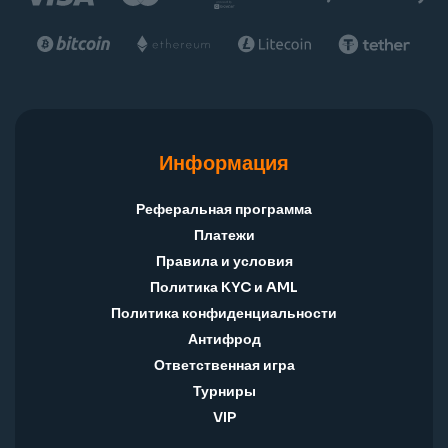
Информация
Реферальная программа
Платежи
Правила и условия
Политика KYC и AML
Политика конфиденциальности
Антифрод
Ответственная игра
Турниры
VIP