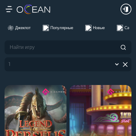
24Ч
Неделя
Месяц
Джекпот
Популярные
Новые
Самые
1