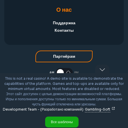
О нас
Поддержка
Контакты
Партнёрам
AM
PM
This is not a real casino! A demo site is available to demonstrate the
capabilities of the platform. Games and top-ups are available only for
Первое лицензированное онлайн-казино, работающее с
minimum virtual amounts. Most features are disabled or reduced.
криптовалютой, начиная с 2014 года.
Этот сайт доступен с целью демонстрации возможностей платформы.
Разработано компанией
Gambling-Soft
Игры и пополнения доступны только по минимальным сумам. Большая
чусть функций отключена или урезаны.
Development Team - (Разработано компанией)
Gambling-Soft
Все шаблоны
Меню
Казино
Поиск
Вход
Регистрация