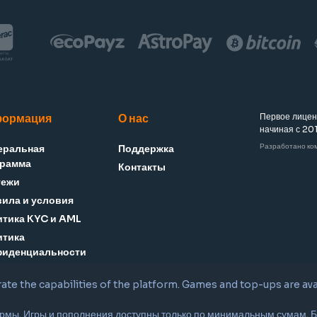
ормация
О нас
Первое лицен
начиная с 201
Разработано ко
еральная
Поддержка
грамма
Контакты
тежи
ила и условия
тика KYC и AML
итика
фиденциальности
ифрод
trate the capabilities of the platform. Games and top-ups are a
тственная игра
ниры
рмы. Игры и пополнения доступны только по минимальным сумам. Б