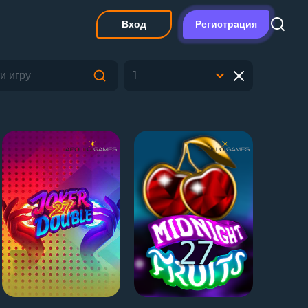
Вход
Регистрация
1
Показать все
Мини-игры
Покупка бонусов