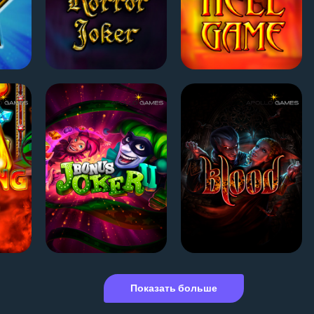
Показать больше