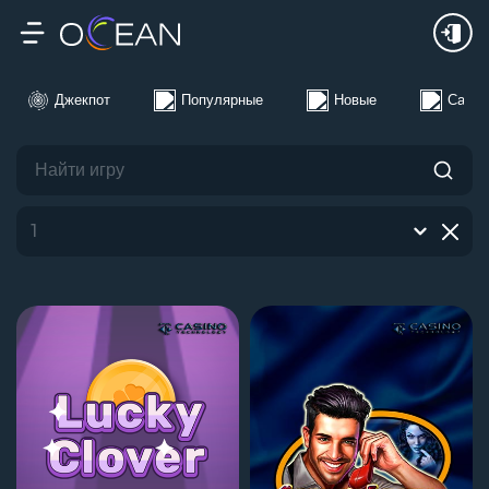
24Ч
Неделя
Месяц
Джекпот
Популярные
Новые
Самые
1