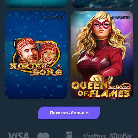
Показать больше