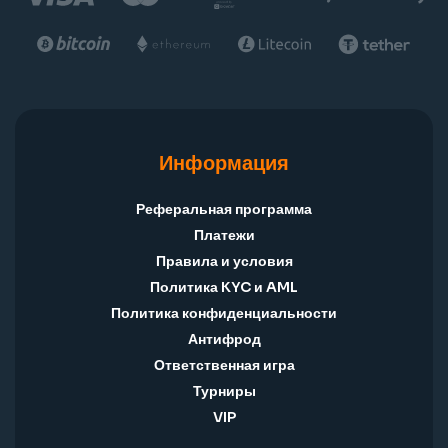
Информация
Реферальная программа
Платежи
Правила и условия
Политика KYC и AML
Политика конфиденциальности
Антифрод
Ответственная игра
Турниры
VIP