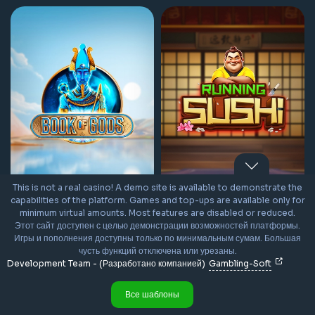
This is not a real casino! A demo site is available to demonstrate the
capabilities of the platform. Games and top-ups are available only for
minimum virtual amounts. Most features are disabled or reduced.
Этот сайт доступен с целью демонстрации возможностей платформы.
Игры и пополнения доступны только по минимальным сумам. Большая
чусть функций отключена или урезаны.
Development Team - (Разработано компанией)
Gambling-Soft
Все шаблоны
Меню
Казино
Поиск
Вход
Регистрация