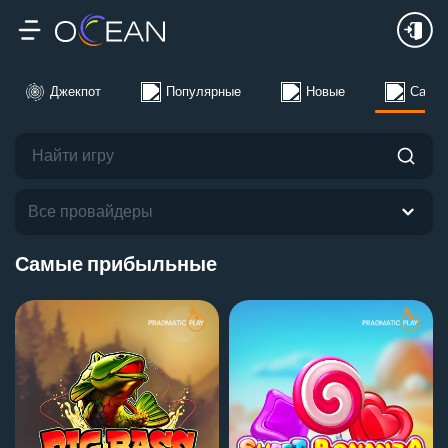
24Ч
Неделя
Месяц
Джекпот
Популярные
Новые
Самые
Все провайдеры
Самые прибыльные