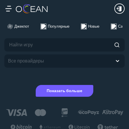
24Ч
Неделя
Месяц
Джекпот
Популярные
Новые
Самые
Все провайдеры
Показать больше