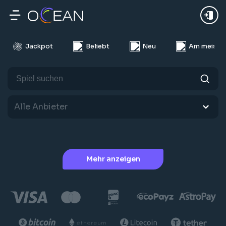
24Uhr
Die Woche
Monat
Jackpot
Beliebt
Neu
Am meiste
Alle Anbieter
Mehr anzeigen